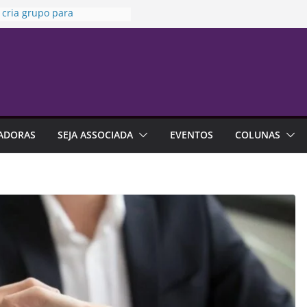
 cria grupo para
zar uso de seguros em
ões
ia da Penha” completa 20
ta sexta-feira
 no trabalho pode ajudar
alhar a carreira
a da Susep realiza reunião
inária nesta sexta-feira
ADORAS
SEJA ASSOCIADA
EVENTOS
COLUNAS
a indica que endividamento
r da série histórica