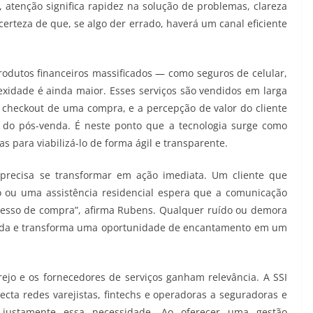
tenção significa rapidez na solução de problemas, clareza
certeza de que, se algo der errado, haverá um canal eficiente
odutos financeiros massificados — como seguros de celular,
exidade é ainda maior. Esses serviços são vendidos em larga
checkout de uma compra, e a percepção de valor do cliente
 do pós-venda. É neste ponto que a tecnologia surge como
s para viabilizá-lo de forma ágil e transparente.
precisa se transformar em ação imediata. Um cliente que
o ou uma assistência residencial espera que a comunicação
ocesso de compra”, afirma Rubens. Qualquer ruído ou demora
uída e transforma uma oportunidade de encantamento em um
jo e os fornecedores de serviços ganham relevância. A SSI
ecta redes varejistas, fintechs e operadoras a seguradoras e
 justamente essa necessidade. Ao oferecer uma gestão