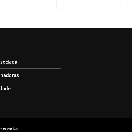
ssociada
inadoras
idade
reservados.