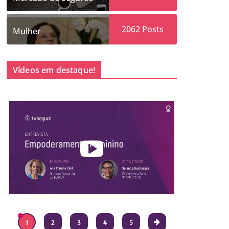
2062
Posts
Mulher
Vídeos em destaque!
1
2
3
4
5