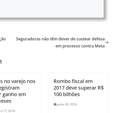
ção
Seguradoras não têm dever de custear defesa
em processo contra Meta
m
s no varejo nos
Rombo fiscal em
egistram
2017 deve superar R$
r ganho em
100 bilhões
meses
junho 30, 2016
o 17, 2018