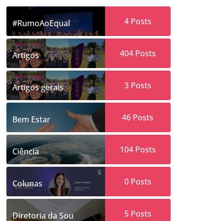
4
Posts
#RumoAoEqual
404
Posts
Artigos
3
Posts
Artigos gerais
46
Posts
Bem Estar
104
Posts
Ciência
0
Posts
Colunas
5
Posts
Diretoria da Sou