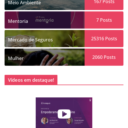
167
Posts
Meio Ambiente
7
Posts
Mentoria
25316
Posts
Mercado de Seguros
2060
Posts
Mulher
Vídeos em destaque!