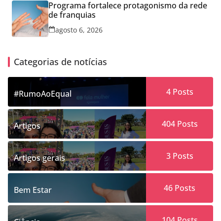
Programa fortalece protagonismo da rede
de franquias
agosto 6, 2026
Categorias de notícias
4
Posts
#RumoAoEqual
404
Posts
Artigos
3
Posts
Artigos gerais
46
Posts
Bem Estar
104
Posts