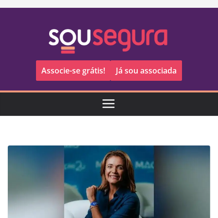
Pular
para
o
conteúdo
Associe-se grátis!
Já sou associada