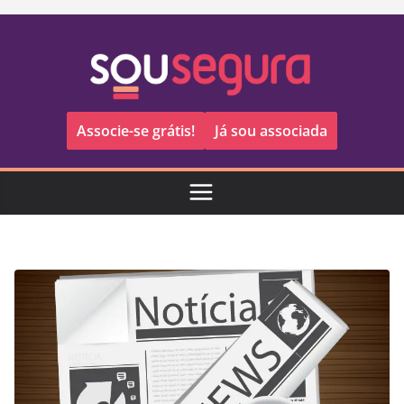
Pular
para
o
conteúdo
Associe-se grátis!
Já sou associada