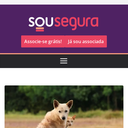
Pular
para
o
conteúdo
Associe-se grátis!
Já sou associada