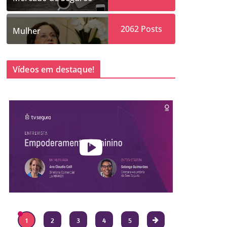
2062
Posts
Mulher
Vídeos em destaque!
1
2
3
4
5