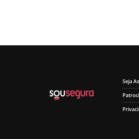
Seja A
Patroc
Privac