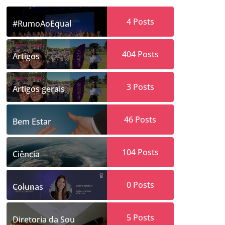
4
Posts
#RumoAoEqual
404
Posts
Artigos
3
Posts
Artigos gerais
46
Posts
Bem Estar
104
Posts
Ciência
0
Posts
Colunas
5
Posts
Diretoria da Sou