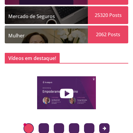
25320
Posts
Mercado de Seguros
2062
Posts
Mulher
Vídeos em destaque!