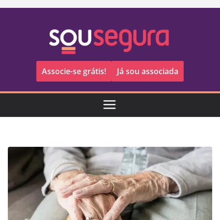
Pular
para
o
conteúdo
Associe-se grátis!
Já sou associada