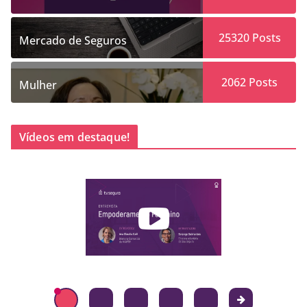
25320
Posts
Mercado de Seguros
2062
Posts
Mulher
Vídeos em destaque!