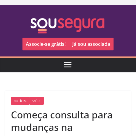
Pular
para
o
conteúdo
Associe-se grátis!
Já sou associada
NOTÍCIAS
SAÚDE
Começa consulta para
mudanças na