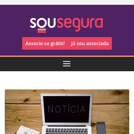
Pular
para
o
conteúdo
Associe-se grátis!
Já sou associada