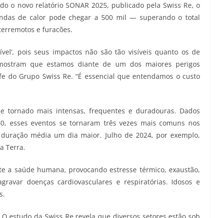
o o novo relatório SONAR 2025, publicado pela Swiss Re, o
ondas de calor pode chegar a 500 mil — superando o total
erremotos e furacões.
ível’, pois seus impactos não são tão visíveis quanto os de
 mostram que estamos diante de um dos maiores perigos
efe do Grupo Swiss Re. “É essencial que entendamos o custo
se tornado mais intensas, frequentes e duradouras. Dados
0, esses eventos se tornaram três vezes mais comuns nos
duração média um dia maior. Julho de 2024, por exemplo,
a Terra.
e a saúde humana, provocando estresse térmico, exaustão,
gravar doenças cardiovasculares e respiratórias. Idosos e
s.
. O estudo da Swiss Re revela que diversos setores estão sob