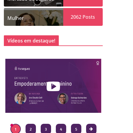
2062
Posts
Mulher
Vídeos em destaque!
1
2
3
4
5