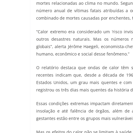
mortes relacionadas ao clima no mundo. Segund
número anual de vítimas fatais atribuídas a 
combinado de mortes causadas por enchentes, t
“Calor extremo era considerado um ‘risco invis
outros desastres naturais. Mas os números
globais”, alerta Jérôme Haegeli, economista-ch
humano, econômico e social desse fenômeno.”
O relatório destaca que ondas de calor têm 
recentes indicam que, desde a década de 196
Estados Unidos, um grau mais quentes e com 
registrou os três dias mais quentes da história d
Essas condições extremas impactam diretament
insolação e até falência de órgãos, além de a
gestantes estão entre os grupos mais vulnerávei
Mas os efeitos do calor não se limitam à saúde