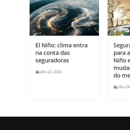
El Niño: clima entra
Segur
na conta das
para 
seguradoras
Niño 
mudan
julho 22, 2026
do me
julho 24