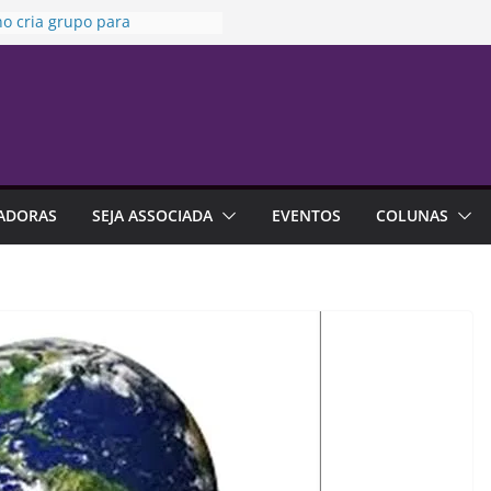
o cria grupo para
izar uso de seguros em
ssões
aria da Penha” completa 20
esta sexta-feira
e no trabalho pode ajudar
apalhar a carreira
ria da Susep realiza reunião
rdinária nesta sexta-feira
ADORAS
SEJA ASSOCIADA
EVENTOS
COLUNAS
sa indica que endividamento
ior da série histórica