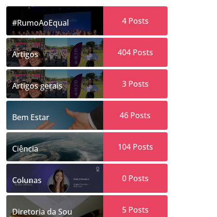
4
Posts
#RumoAoEqual
404
Posts
Artigos
3
Posts
Artigos gerais
46
Posts
Bem Estar
104
Posts
Ciência
0
Posts
Colunas
5
Posts
Diretoria da Sou