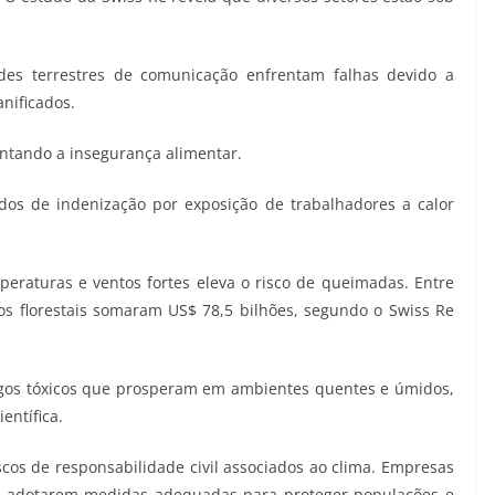
edes terrestres de comunicação enfrentam falhas devido a
nificados.
ntando a insegurança alimentar.
dos de indenização por exposição de trabalhadores a calor
mperaturas e ventos fortes eleva o risco de queimadas. Entre
s florestais somaram US$ 78,5 bilhões, segundo o Swiss Re
ngos tóxicos que prosperam em ambientes quentes e úmidos,
ntífica.
iscos de responsabilidade civil associados ao clima. Empresas
ão adotarem medidas adequadas para proteger populações e