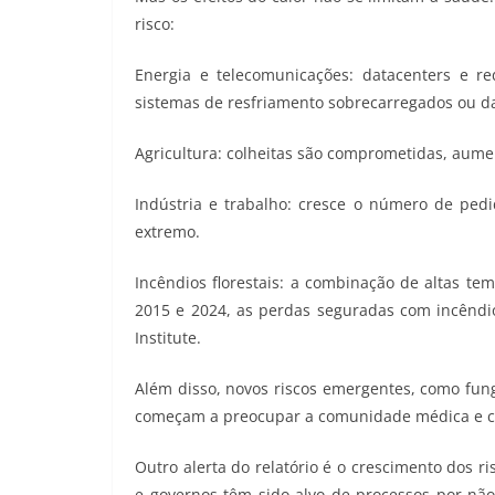
risco:
Energia e telecomunicações: datacenters e r
sistemas de resfriamento sobrecarregados ou da
Agricultura: colheitas são comprometidas, aume
Indústria e trabalho: cresce o número de pedi
extremo.
Incêndios florestais: a combinação de altas te
2015 e 2024, as perdas seguradas com incêndio
Institute.
Além disso, novos riscos emergentes, como fu
começam a preocupar a comunidade médica e cie
Outro alerta do relatório é o crescimento dos r
e governos têm sido alvo de processos por n