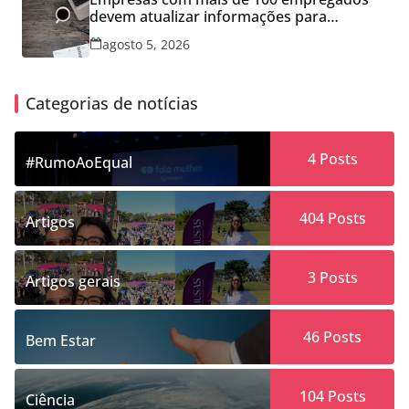
devem atualizar informações para
Relatório de Transparência Salarial
agosto 5, 2026
Categorias de notícias
4
Posts
#RumoAoEqual
404
Posts
Artigos
3
Posts
Artigos gerais
46
Posts
Bem Estar
104
Posts
Ciência