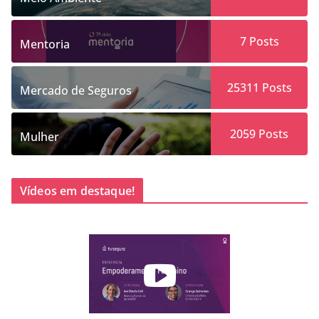
7
Posts
Mentoria
25311
Posts
Mercado de Seguros
2059
Posts
Mulher
Vídeos em destaque!