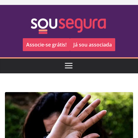
Pular
para
o
conteúdo
Associe-se grátis!
Já sou associada