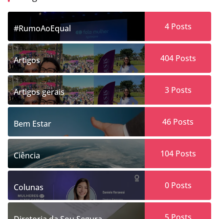
4
Posts
#RumoAoEqual
404
Posts
Artigos
3
Posts
Artigos gerais
46
Posts
Bem Estar
104
Posts
Ciência
0
Posts
Colunas
5
Posts