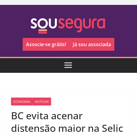
Pular
para
o
conteúdo
Associe-se grátis!
Já sou associada
ECONOMIA
NOTÍCIAS
BC evita acenar
distensão maior na Selic