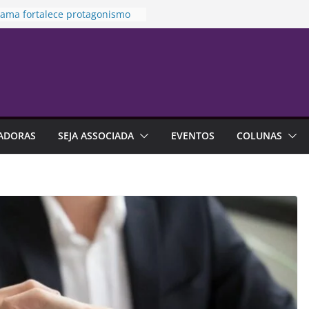
alização é alternativa de
tia em contratos de aluguel
rama fortalece protagonismo
de de franquias
to prioriza atendimento no
ara vítima de violência
stica
es na previdência aberta
m R$ 4,6 bilhões até junho
ADORAS
SEJA ASSOCIADA
EVENTOS
COLUNAS
idamento financeiro está mais
o às emoções do que à falta
onhecimento