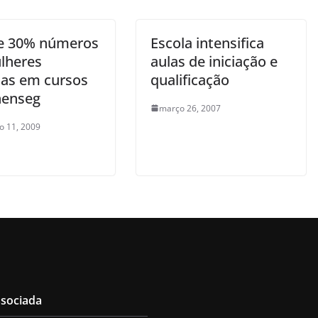
e 30% números
Escola intensifica
lheres
aulas de iniciação e
itas em cursos
qualificação
nenseg
março 26, 2007
ro 11, 2009
ssociada