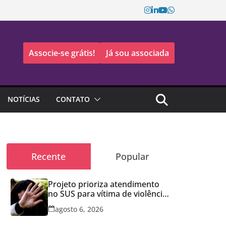
Associe-se grátis!
Já sou associada
NOTÍCIAS
CONTATO
Recente
Popular
Projeto prioriza atendimento
no SUS para vítima de violência
doméstica
agosto 6, 2026