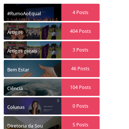
4
Posts
#RumoAoEqual
404
Posts
Artigos
3
Posts
Artigos gerais
46
Posts
Bem Estar
104
Posts
Ciência
0
Posts
Colunas
5
Posts
Diretoria da Sou