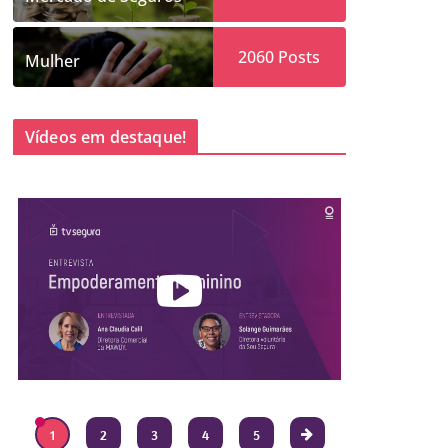
2060
Posts
Mulher
Vídeos em destaque!
1
2
3
4
5