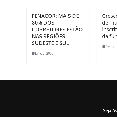
FENACOR: MAIS DE
Cresc
80% DOS
de mu
CORRETORES ESTÃO
inscr
NAS REGIÕES
da fu
SUDESTE E SUL
feverei
julho 7, 2006
Seja A