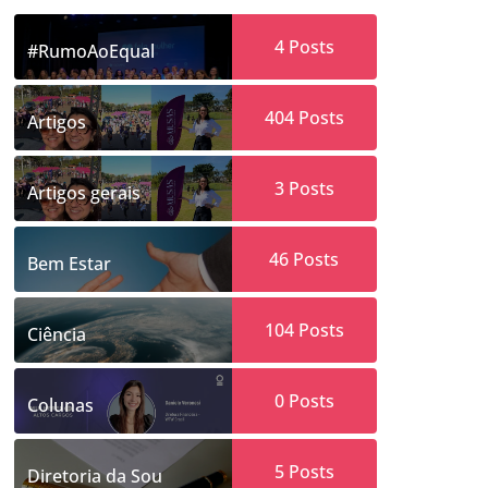
4
Posts
#RumoAoEqual
404
Posts
Artigos
3
Posts
Artigos gerais
46
Posts
Bem Estar
104
Posts
Ciência
0
Posts
Colunas
5
Posts
Diretoria da Sou