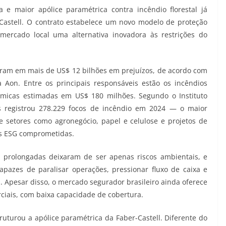
 e maior apólice paramétrica contra incêndio florestal já
-Castell. O contrato estabelece um novo modelo de proteção
 mercado local uma alternativa inovadora às restrições do
taram em mais de US$ 12 bilhões em prejuízos, de acordo com
a Aon. Entre os principais responsáveis estão os incêndios
ômicas estimadas em US$ 180 milhões. Segundo o Instituto
ís registrou 278.229 focos de incêndio em 2024 — o maior
setores como agronegócio, papel e celulose e projetos de
as ESG comprometidas.
as prolongadas deixaram de ser apenas riscos ambientais, e
apazes de paralisar operações, pressionar fluxo de caixa e
. Apesar disso, o mercado segurador brasileiro ainda oferece
erciais, com baixa capacidade de cobertura.
ruturou a apólice paramétrica da Faber-Castell. Diferente do