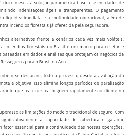
até cinco meses, a solução paramétrica baseia-se em dados de
ermitindo indenizações ágeis e transparentes. O pagamento
do liquidez imediata e a continuidade operacional, além de
tra incêndios florestais já oferecida pela seguradora.
hos alternativos frente a cenários cada vez mais voláteis.
ra incêndios florestais no Brasil é um marco para o setor e
s baseadas em dados e análises que protejam os negócios de
e Resseguros para o Brasil na Aon.
ambém se destacam: todo o processo, desde a avaliação do
mota e objetiva. Isso elimina longos períodos de paralisação
 garante que os recursos cheguem rapidamente ao cliente no
uperasse as limitações do modelo tradicional de seguro. Com
significativamente a capacidade de cobertura e garantir
 fator essencial para a continuidade das nossas operações.
e na gestão dos riscos climáticos da Faber-Castell e reforça