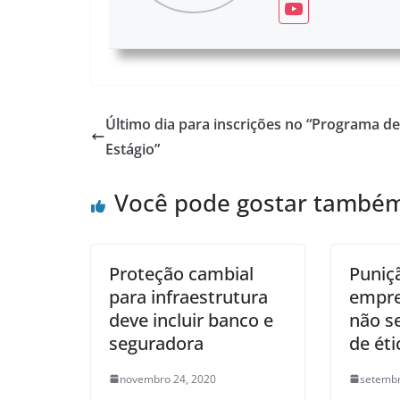
Último dia para inscrições no “Programa de
Estágio”
Você pode gostar també
Proteção cambial
Puniç
para infraestrutura
empre
deve incluir banco e
não s
seguradora
de éti
novembro 24, 2020
setembr