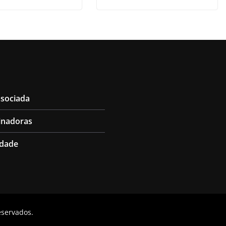
ssociada
inadoras
idade
reservados.