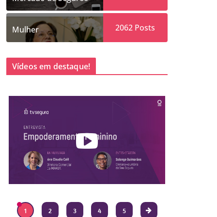
2062
Posts
Mulher
Vídeos em destaque!
1
2
3
4
5