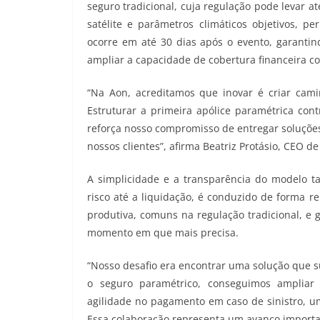
seguro tradicional, cuja regulação pode levar 
satélite e parâmetros climáticos objetivos, p
ocorre em até 30 dias após o evento, garantin
ampliar a capacidade de cobertura financeira con
“Na Aon, acreditamos que inovar é criar camin
Estruturar a primeira apólice paramétrica cont
reforça nosso compromisso de entregar soluçõe
nossos clientes”, afirma Beatriz Protásio, CEO d
A simplicidade e a transparência do modelo t
risco até a liquidação, é conduzido de forma re
produtiva, comuns na regulação tradicional, e
momento em que mais precisa.
“Nosso desafio era encontrar uma solução que s
o seguro paramétrico, conseguimos ampliar 
agilidade no pagamento em caso de sinistro, um
Essa colaboração representa um avanço important