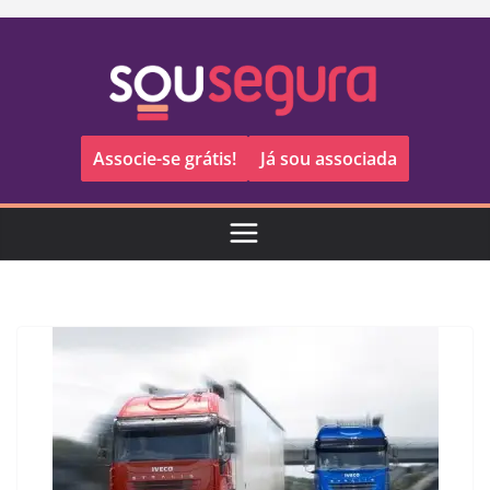
Pular
para
o
conteúdo
Associe-se grátis!
Já sou associada