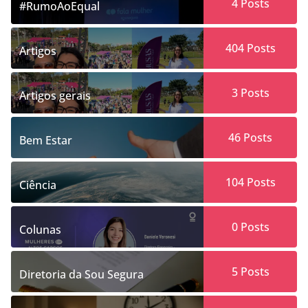
4
Posts
#RumoAoEqual
404
Posts
Artigos
3
Posts
Artigos gerais
46
Posts
Bem Estar
104
Posts
Ciência
0
Posts
Colunas
5
Posts
Diretoria da Sou Segura