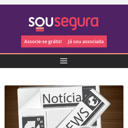
Pular
para
o
conteúdo
Associe-se grátis!
Já sou associada