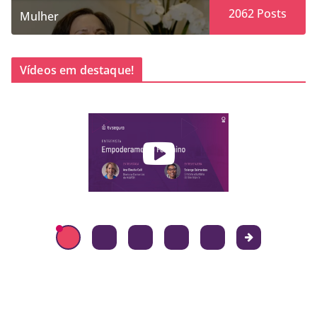
2062
Posts
Mulher
Vídeos em destaque!