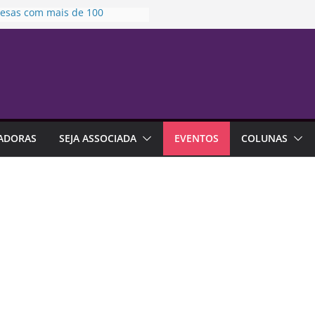
esas com mais de 100
egados devem atualizar
mações para Relatório de
parência Salarial
o Lilás em Campinas |
sençaSouSegura
to fixa prazo para análise de
as protetivas
dos Pais 2026 deve movimentar
ADORAS
SEJA ASSOCIADA
EVENTOS
COLUNAS
5 bilhões no varejo brasileiro
leiros estão trocando mais de
ego