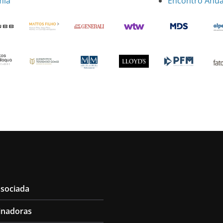
mia
Encontro Anual
ssociada
inadoras