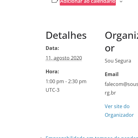
Adicionar ao calendário
Detalhes
Organi
or
Data:
11, agosto 2020
Sou Segura
Hora:
Email
1:00 pm - 2:30 pm
falecom@sous
UTC-3
rg.br
Ver site do
Organizador