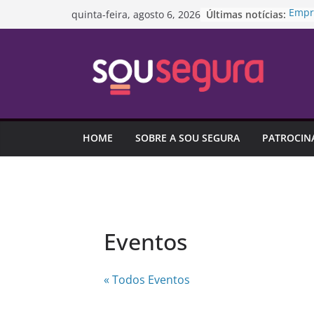
Pular
Últimas notícias:
Empr
quinta-feira, agosto 6, 2026
para
empr
infor
o
Trans
conteúdo
Agost
#Pre
Proje
medid
Dia 
HOME
SOBRE A SOU SEGURA
PATROCIN
R$ 8,
Brasi
empr
Eventos
« Todos Eventos