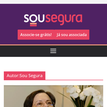
Pular
para
o
conteúdo
Associe-se grátis!
Já sou associada
Autor:
Sou Segura