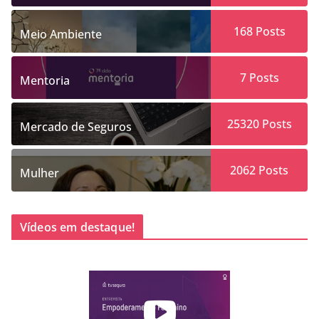
168
Posts
Meio Ambiente
7
Posts
Mentoria
25320
Posts
Mercado de Seguros
2062
Posts
Mulher
Vídeos em destaque!