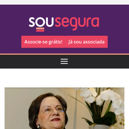
Pular
para
o
conteúdo
Associe-se grátis!
Já sou associada